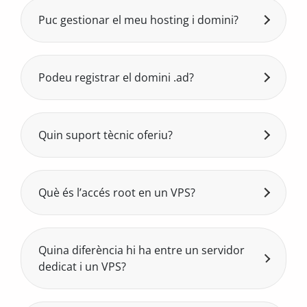
Globàtic d'Andorra Telecom. Això garanteix
Puc gestionar el meu hosting i domini?
baixa latència per als teus usuaris locals i
Sí, amb Plesk pots administrar dominis,
privacitat jurídica sota legislació andorrana.
correu, DNS, FTP, bases de dades i SSL.
Podeu registrar el domini .ad?
Sí, som registradors autoritzats i podem
facilitar la compra i gestió de noms de
domini .ad.
Quin suport tècnic oferiu?
Equip tècnic humà propi (sistemes,
desenvolupament i administració), amb
resposta en menys de 24 hores laborables.
Què és l’accés root en un VPS?
Sense call centers ni respostes
L’accés root és el nivell màxim de permisos
automàtiques: parles directament amb qui
d’administrador del teu servidor virtual. Et
pot resoldre el teu problema.
permet instal·lar i configurar programes,
Quina diferència hi ha entre un servidor
gestionar usuaris i ajustos del sistema, i
dedicat i un VPS?
adaptar l’entorn a les necessitats del teu
Un servidor dedicat té els recursos físics
projecte.
100% exclusius per a un sol client. Un VPS és