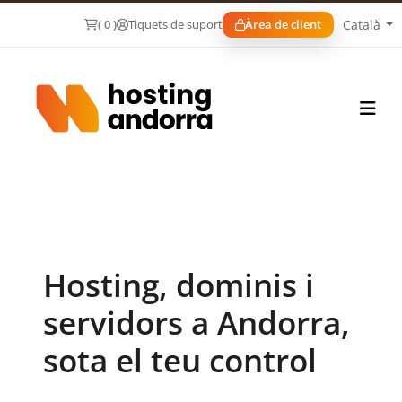
Català
( 0 )
Tiquets de suport
Àrea de client
Hosting, dominis i
servidors a Andorra,
sota el teu control