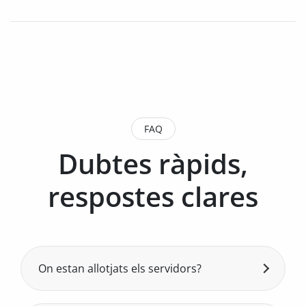
FAQ
Dubtes ràpids,
respostes clares
On estan allotjats els servidors?
Tots els nostres servidors estan allotjats
100% a Andorra, al Centre de Dades