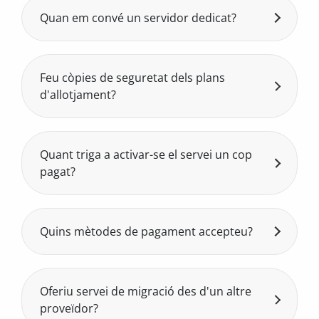
un entorn virtual aïllat dins d’un servidor
Quan em convé un servidor dedicat?
físic compartit, amb recursos assignats.
Quan el teu projecte necessita màxim
rendiment, recursos exclusius i estabilitat
(per exemple, e-commerce amb molt
Feu còpies de seguretat dels plans
trànsit, aplicacions o serveis crítics).
d'allotjament?
Sí, fem còpies de seguretat diàries de tots
els plans d'allotjament web amb una
retenció de 30 dies. Si necessites recuperar
Quant triga a activar-se el servei un cop
dades, obre un tiquet i les restaurarem
pagat?
sense cost.
L'activació és automàtica i immediata
després del pagament, tant per a
allotjament web com per a VPS. Reps les
Quins mètodes de pagament accepteu?
credencials d'accés per correu en pocs
Acceptem targeta de crèdit/dèbit,
minuts.
transferència bancària, Bizum i PayPal.
Oferiu servei de migració des d'un altre
proveïdor?