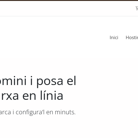
Inici
Host
omini i posa el
rxa en línia
arca i configura’l en minuts.