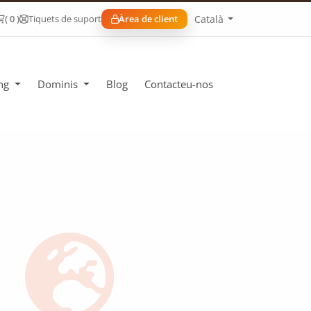
Català
( 0 )
Tiquets de suport
Àrea de client
ing
Dominis
Blog
Contacteu-nos