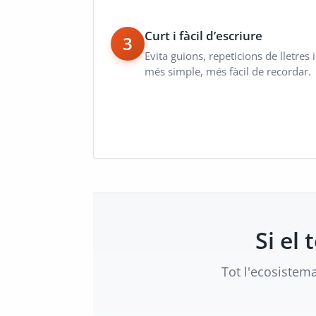
Curt i fàcil d’escriure
3
Evita guions, repeticions de lletre
més simple, més fàcil de recordar.
Si el
Tot l'ecosistem