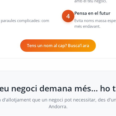
amb el teu negoci.
Pensa en el futur
4
s i paraules complicades: com
Evita noms massa especí
més endavant.
Tens un nom al cap? Busca’l ara
 teu negoci demana més… ho 
a d'allotjament que un negoci pot necessitar, des d'un
Andorra.