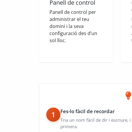
Panell de control
Panell de control per
administrar el teu
domini i la seva
configuració des d’un
sol lloc.
Fes-lo fàcil de recordar
1
Tria un nom fàcil de dir i escriure, i
primera.