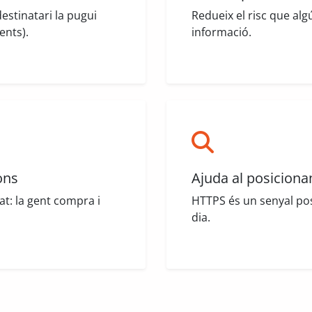
estinatari la pugui
Redueix el risc que algú
ents).
informació.
ons
Ajuda al posicion
tat: la gent compra i
HTTPS és un senyal pos
dia.