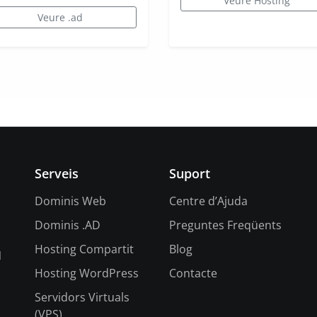
Veure Hosting
Veure .ad
Serveis
Suport
Dominis Web
Centre d’Ajuda
Dominis .AD
Preguntes Freqüents
Hosting Compartit
Blog
l
Hosting WordPress
Contacte
Servidors Virtuals
(VPS)