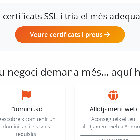
ertificats SSL i tria el més adequa
Veure certificats i preus
teu negoci demana més... aquí h
Domini .ad
Allotjament web
Descobreix com tenir un
Aconsegueix el teu
domini .ad i els seus
allotjament web a Andor
requisits.