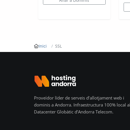
Anar a Dominis
Inici
SSL
Proveïdor líder de serveis d’allotjament web i
dominis a Andorra. Infraestructura 100% local a
Datacenter Globàtic d’Andorra Telecom.