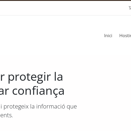
Inici
Host
r protegir la
ar confiança
 i protegeix la informació que
ients.