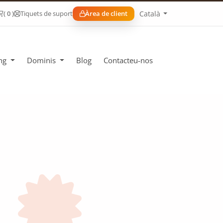
Català
( 0 )
Tiquets de suport
Àrea de client
ing
Dominis
Blog
Contacteu-nos