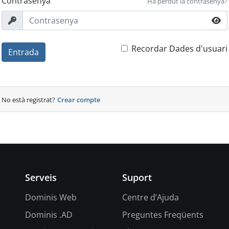
Contrasenya
Ha perdut la contrasenya?
Recordar Dades d'usuari
Entrada
No està registrat?
Crear compte
Serveis
Suport
Dominis Web
Centre d’Ajuda
Dominis .AD
Preguntes Freqüents