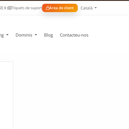
Català
( 0 )
Tiquets de suport
Àrea de client
ing
Dominis
Blog
Contacteu-nos