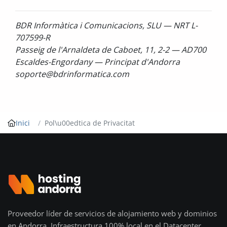
BDR Informàtica i Comunicacions, SLU — NRT L-
707599-R
Passeig de l'Arnaldeta de Caboet, 11, 2-2 — AD700
Escaldes-Engordany — Principat d'Andorra
soporte@bdrinformatica.com
Inici
Pol\u00edtica de Privacitat
Proveedor líder de servicios de alojamiento web y dominios
en Andorra. Infraestructura 100% local en el Datacenter